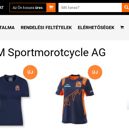


AT
Az Ön kosara
üres
.
RTALMA
RENDELÉSI FELTÉTELEK
ELÉRHETŐSÉGEK

 Sportmorotcycle AG
ÚJ
ÚJ