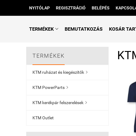
NYITÓLAP
REGISZTRÁCIÓ
BELÉPÉS
KAPCSOL
TERMÉKEK
BEMUTATKOZÁS
KOSÁR TA

KTM
TERMÉKEK
KTM ruházat és kiegészítők

KTM PowerParts

KTM kerékpár felszerelések

KTM Outlet