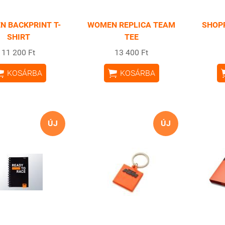
 BACKPRINT T-
WOMEN REPLICA TEAM
SHOP
SHIRT
TEE
11 200 Ft
13 400 Ft


KOSÁRBA
KOSÁRBA
ÚJ
ÚJ