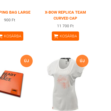
PING BAG LARGE
X-BOW REPLICA TEAM
CURVED CAP
900 Ft
11 700 Ft


KOSÁRBA
KOSÁRBA
ÚJ
ÚJ