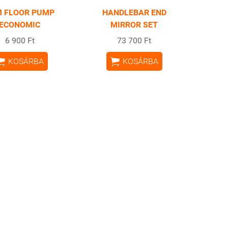
 FLOOR PUMP
HANDLEBAR END
ECONOMIC
MIRROR SET
6 900 Ft
73 700 Ft


KOSÁRBA
KOSÁRBA