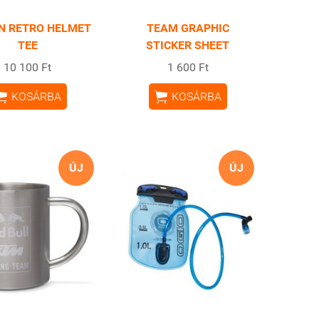
 RETRO HELMET
TEAM GRAPHIC
TEE
STICKER SHEET
10 100 Ft
1 600 Ft


KOSÁRBA
KOSÁRBA
ÚJ
ÚJ