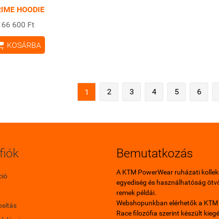
RIME HOODIE
66 600 Ft

KOSÁRBA
2
3
4
5
6
1
fiók
Bemutatkozás
A KTM PowerWear ruházati kollek
ció
egyediség és használhatóság ötv
remek példái.
Webshopunkban elérhetők a KTM 
sítás
Race filozófia szerint készült kiegé