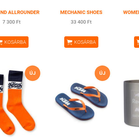
ND ALLROUNDER
MECHANIC SHOES
WOMEN
7 300 Ft
33 400 Ft


KOSÁRBA
KOSÁRBA
ÚJ
ÚJ