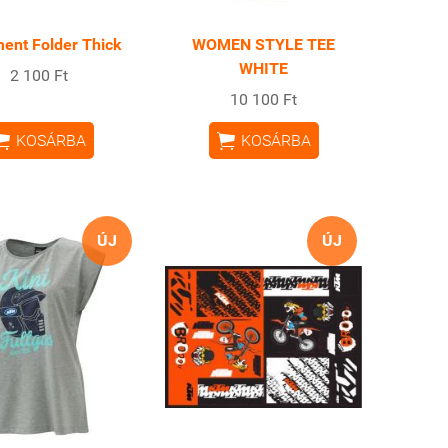
ent Folder Thick
WOMEN STYLE TEE
WHITE
2 100 Ft
10 100 Ft


KOSÁRBA
KOSÁRBA
ÚJ
ÚJ