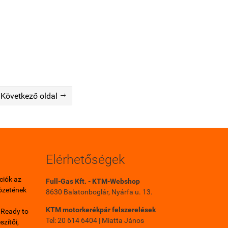
Következő oldal

Elérhetőségek
ciók az
Full-Gas Kft. - KTM-Webshop
özetének
8630 Balatonboglár, Nyárfa u. 13.
KTM motorkerékpár felszerelések
Ready to
Tel: 20 614 6404 | Miatta János
szítői,