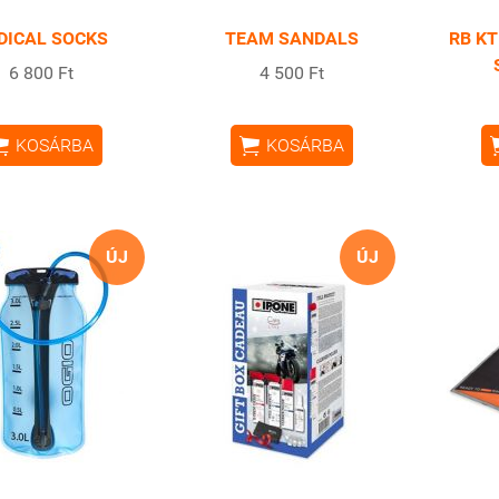
DICAL SOCKS
TEAM SANDALS
RB K
6 800 Ft
4 500 Ft


KOSÁRBA
KOSÁRBA
ÚJ
ÚJ