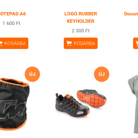
OTEPAD A6
LOGO RUBBER
Docum
KEYHOLDER
1 600 Ft
2 300 Ft


KOSÁRBA
KOSÁRBA
ÚJ
ÚJ