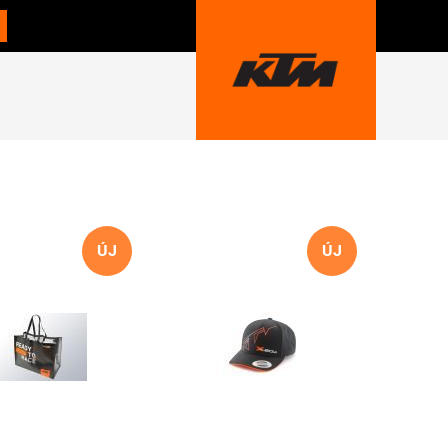
ÚJ
ÚJ