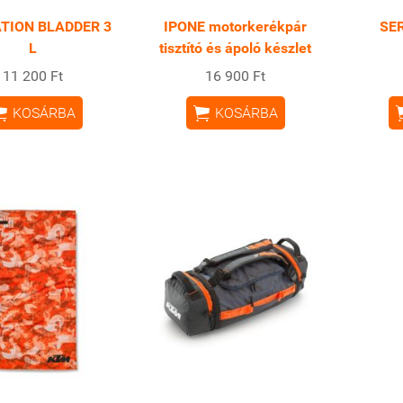
TION BLADDER 3
IPONE motorkerékpár
SER
L
tisztító és ápoló készlet
11 200 Ft
16 900 Ft


KOSÁRBA
KOSÁRBA