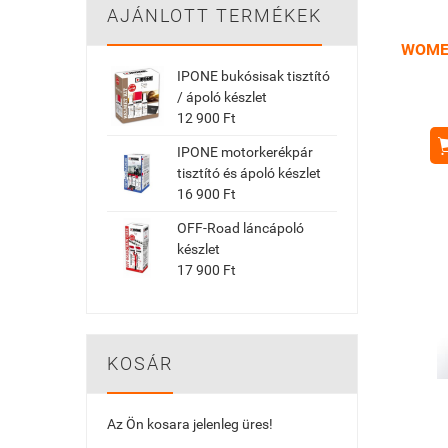
AJÁNLOTT TERMÉKEK
WOMEN
IPONE bukósisak tisztító
/ ápoló készlet
12 900 Ft
IPONE motorkerékpár
tisztító és ápoló készlet
16 900 Ft
OFF-Road láncápoló
készlet
17 900 Ft
KOSÁR
Az Ön kosara jelenleg üres!