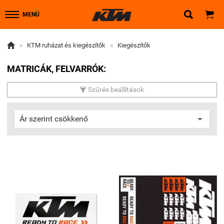


MENÜ

»
KTM ruházat és kiegészítők
»
Kiegészítők
MATRICÁK, FELVARRÓK:
Szűrés beállítások
