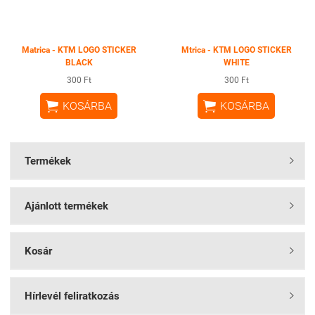
Matrica - KTM LOGO STICKER
Mtrica - KTM LOGO STICKER
BLACK
WHITE
300 Ft
300 Ft


KOSÁRBA
KOSÁRBA
Termékek

Ajánlott termékek

Kosár

Hírlevél feliratkozás
