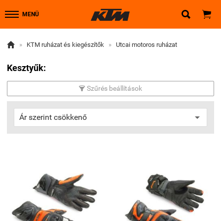


MENÜ

»
KTM ruházat és kiegészítők
»
Utcai motoros ruházat
Kesztyűk:
Szűrés beállítások
