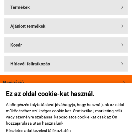
Termékek

Ajánlott termékek

Kosár

Hírlevél feliratkozás

Navigáció

Ez az oldal cookie-kat használ.
Saját fiók

A böngészés folytatásával jóváhagyja, hogy használjunk az oldal
működéséhez szükséges cookie-kat. Statisztikai, marketing célú
Bemutatkozás

vagy személyre szabással kapcsolatos cookie-kat csak az Ön
hozzájárulása után használunk.
Elérhetőségek

Részletes adatkezelési tájékoztató »