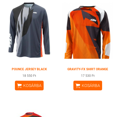
POUNCE JERSEY BLACK
GRAVITY-FX SHIRT ORANGE
18 550 Ft
17 530 Ft


KOSÁRBA
KOSÁRBA