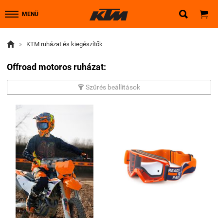


MENÜ

»
KTM ruházat és kiegészítők
Offroad motoros ruházat:
Szűrés beállítások
