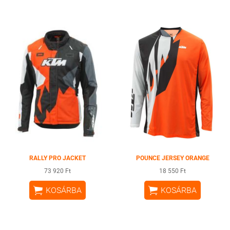
RALLY PRO JACKET
POUNCE JERSEY ORANGE
73 920 Ft
18 550 Ft


KOSÁRBA
KOSÁRBA