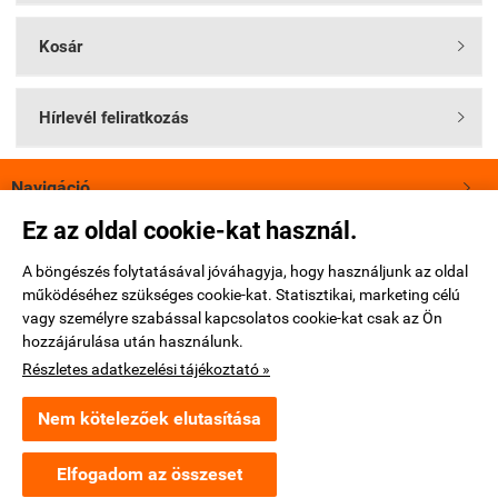
Kosár

Hírlevél feliratkozás

Navigáció

Ez az oldal cookie-kat használ.
Saját fiók

A böngészés folytatásával jóváhagyja, hogy használjunk az oldal
működéséhez szükséges cookie-kat. Statisztikai, marketing célú
Bemutatkozás

vagy személyre szabással kapcsolatos cookie-kat csak az Ön
hozzájárulása után használunk.
Elérhetőségek

Részletes adatkezelési tájékoztató »
Nem kötelezőek elutasítása
www.ktm-webshop.hu -
Full-Gas Kft.
-
ÁSZF
-
Adatkezelési tájékoztató
Elfogadom az összeset
Webáruház készítés
a StartÜzlettel.