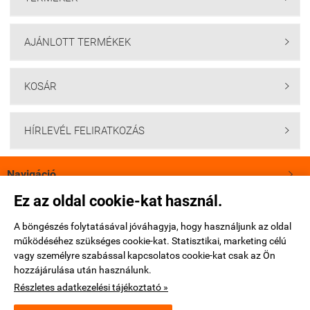
AJÁNLOTT TERMÉKEK

KOSÁR

HÍRLEVÉL FELIRATKOZÁS

Navigáció

Ez az oldal cookie-kat használ.
Saját fiók

A böngészés folytatásával jóváhagyja, hogy használjunk az oldal
működéséhez szükséges cookie-kat. Statisztikai, marketing célú
Bemutatkozás

vagy személyre szabással kapcsolatos cookie-kat csak az Ön
hozzájárulása után használunk.
Elérhetőségek

Részletes adatkezelési tájékoztató »