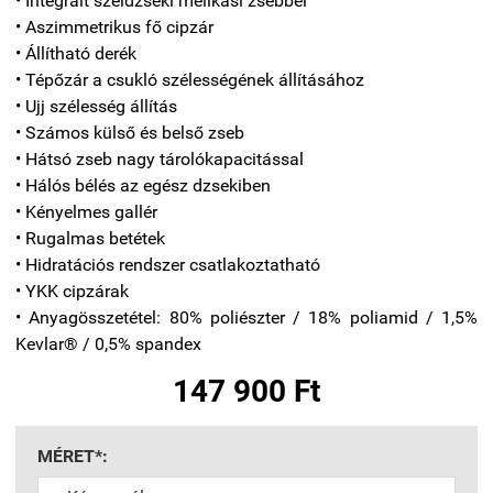
• Integrált széldzseki mellkasi zsebbel
• Aszimmetrikus fő cipzár
• Állítható derék
• Tépőzár a csukló szélességének állításához
• Ujj szélesség állítás
• Számos külső és belső zseb
• Hátsó zseb nagy tárolókapacitással
• Hálós bélés az egész dzsekiben
• Kényelmes gallér
• Rugalmas betétek
• Hidratációs rendszer csatlakoztatható
• YKK cipzárak
• Anyagösszetétel: 80% poliészter / 18% poliamid / 1,5%
Kevlar® / 0,5% spandex
147 900 Ft
MÉRET*: