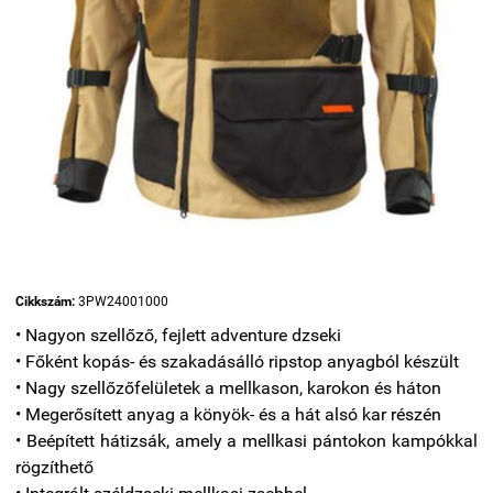
Cikkszám:
3PW24001000
• Nagyon szellőző, fejlett adventure dzseki
• Főként kopás- és szakadásálló ripstop anyagból készült
• Nagy szellőzőfelületek a mellkason, karokon és háton
• Megerősített anyag a könyök- és a hát alsó kar részén
• Beépített hátizsák, amely a mellkasi pántokon kampókkal
rögzíthető