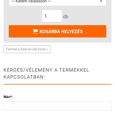
db

KOSÁRBA HELYEZÉS
Felvitel a kedvencek közé »
KÉRDÉS/VÉLEMÉNY A TERMÉKKEL
KAPCSOLATBAN:
Név*: