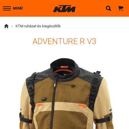


MENÜ

»
KTM ruházat és kiegészítők
ADVENTURE R V3