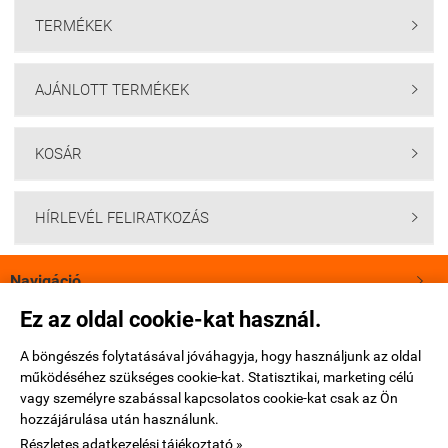
TERMÉKEK

AJÁNLOTT TERMÉKEK

KOSÁR

HÍRLEVÉL FELIRATKOZÁS

Navigáció

Ez az oldal cookie-kat használ.
Saját fiók

A böngészés folytatásával jóváhagyja, hogy használjunk az oldal
működéséhez szükséges cookie-kat. Statisztikai, marketing célú
Bemutatkozás

vagy személyre szabással kapcsolatos cookie-kat csak az Ön
hozzájárulása után használunk.
Elérhetőségek

Részletes adatkezelési tájékoztató »