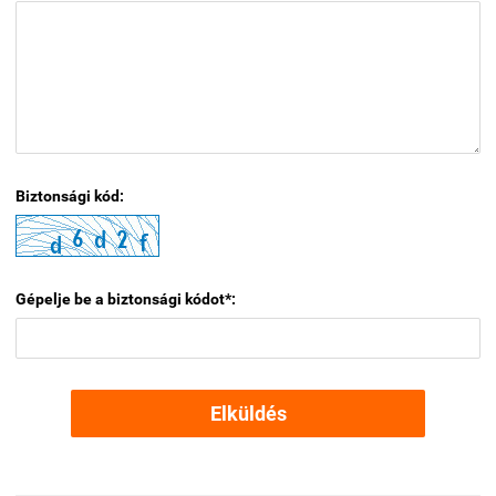
Biztonsági kód:
Gépelje be a biztonsági kódot*:
Elküldés