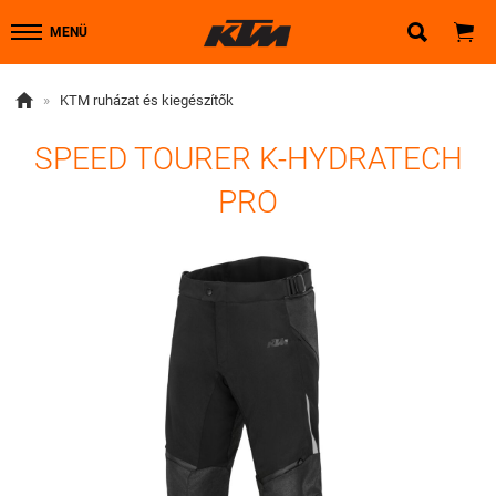


MENÜ

»
KTM ruházat és kiegészítők
SPEED TOURER K-HYDRATECH
PRO