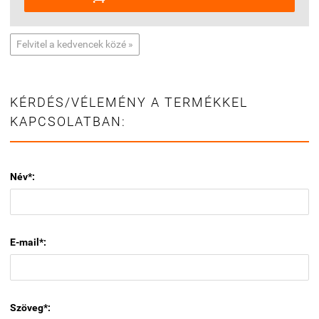
Felvitel a kedvencek közé »
KÉRDÉS/VÉLEMÉNY A TERMÉKKEL
KAPCSOLATBAN:
Név*:
E-mail*:
Szöveg*: