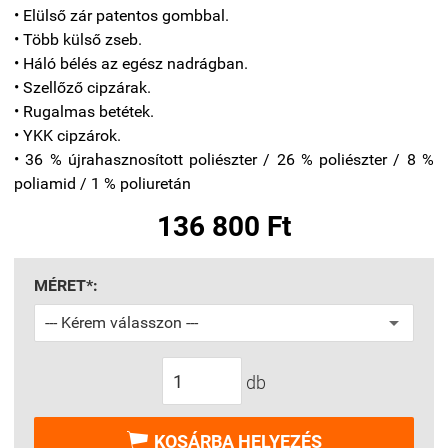
• Elülső zár patentos gombbal.
• Több külső zseb.
• Háló bélés az egész nadrágban.
• Szellőző cipzárak.
• Rugalmas betétek.
• YKK cipzárok.
• 36 % újrahasznosított poliészter / 26 % poliészter / 8 %
poliamid / 1 % poliuretán
136 800 Ft
MÉRET*:
db

KOSÁRBA HELYEZÉS