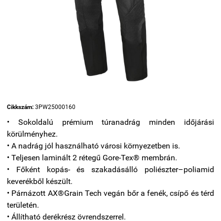
Cikkszám:
3PW25000160
• Sokoldalú prémium túranadrág minden időjárási
körülményhez.
• A nadrág jól használható városi környezetben is.
• Teljesen laminált 2 rétegű Gore-Tex® membrán.
• Főként kopás- és szakadásálló poliészter–poliamid
keverékből készült.
• Párnázott AX®Grain Tech vegán bőr a fenék, csípő és térd
területén.
• Állítható derékrész övrendszerrel.