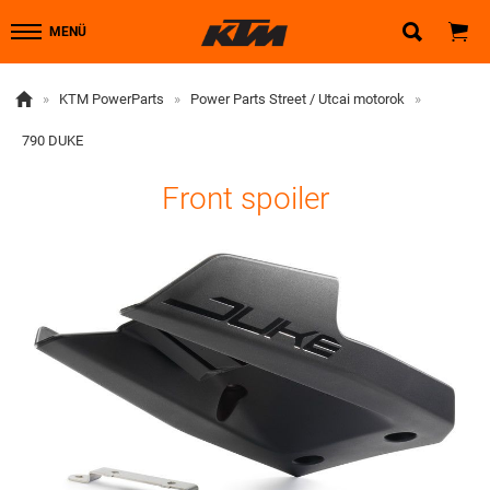


MENÜ

»
KTM PowerParts
»
Power Parts Street / Utcai motorok
»
790 DUKE
Front spoiler