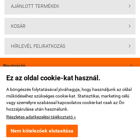
AJÁNLOTT TERMÉKEK

KOSÁR

HÍRLEVÉL FELIRATKOZÁS

Navigáció

Ez az oldal cookie-kat használ.
Saját fiók

A böngészés folytatásával jóváhagyja, hogy használjunk az oldal
működéséhez szükséges cookie-kat. Statisztikai, marketing célú
Bemutatkozás

vagy személyre szabással kapcsolatos cookie-kat csak az Ön
hozzájárulása után használunk.
Elérhetőségek

Részletes adatkezelési tájékoztató »
Nem kötelezőek elutasítása
www.ktm-webshop.hu -
Full-Gas Kft.
-
ÁSZF
-
Adatkezelési tájékoztató