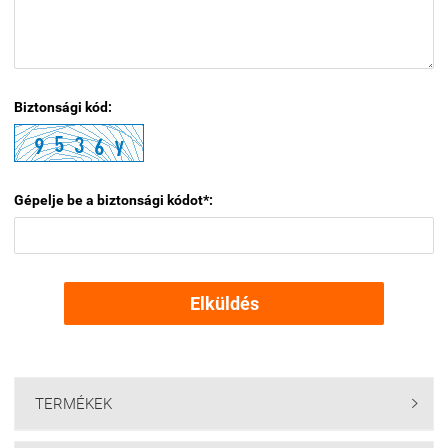
Biztonsági kód:
Gépelje be a biztonsági kódot*:
Elküldés
TERMÉKEK
