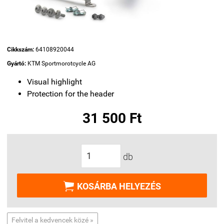
Cikkszám:
64108920044
Gyártó:
KTM Sportmorotcycle AG
Visual highlight
Protection for the header
31 500 Ft
db

KOSÁRBA HELYEZÉS
Felvitel a kedvencek közé »